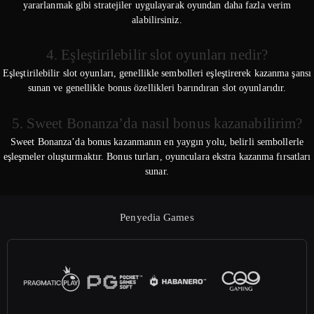
yararlanmak gibi stratejiler uygulayarak oyundan daha fazla verim
alabilirsiniz.
4. Eşleştirilebilir slot oyunları nedir?
Eşleştirilebilir slot oyunları, genellikle sembolleri eşleştirerek kazanma şansı
sunan ve genellikle bonus özellikleri barındıran slot oyunlarıdır.
5. Sweet Bonanza’da nasıl bonus kazanabilirim?
Sweet Bonanza’da bonus kazanmanın en yaygın yolu, belirli sembollerle
eşleşmeler oluşturmaktır. Bonus turları, oyunculara ekstra kazanma fırsatları
sunar.
Penyedia Games