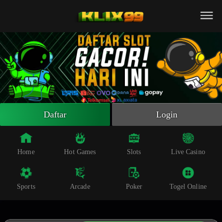
Beranda
Slot Online
Live Casino
Sportsbook
Arcade
Togel Online
Daftar
Login
Poker
Whatsapp
Home
Hot Games
Slots
Live Casino
Telegram
Sports
Arcade
Poker
Togel Online
Livechat