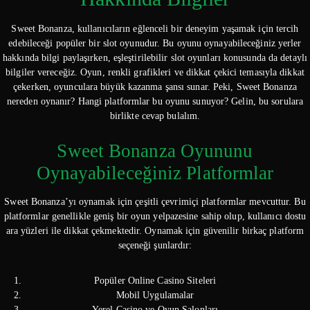
Sweet Bonanza, kullanıcıların eğlenceli bir deneyim yaşamak için tercih
edebileceği popüler bir slot oyunudur. Bu oyunu oynayabileceğiniz yerler
hakkında bilgi paylaşırken, eşleştirilebilir slot oyunları konusunda da detaylı
bilgiler vereceğiz. Oyun, renkli grafikleri ve dikkat çekici temasıyla dikkat
çekerken, oyunculara büyük kazanma şansı sunar. Peki, Sweet Bonanza
nereden oynanır? Hangi platformlar bu oyunu sunuyor? Gelin, bu sorulara
birlikte cevap bulalım.
Sweet Bonanza Oyununu
Oynayabileceğiniz Platformlar
Sweet Bonanza’yı oynamak için çeşitli çevrimiçi platformlar mevcuttur. Bu
platformlar genellikle geniş bir oyun yelpazesine sahip olup, kullanıcı dostu
ara yüzleri ile dikkat çekmektedir. Oynamak için güvenilir birkaç platform
seçeneği şunlardır:
Popüler Online Casino Siteleri
Mobil Uygulamalar
Yerel Casino ve Oyun Salonları