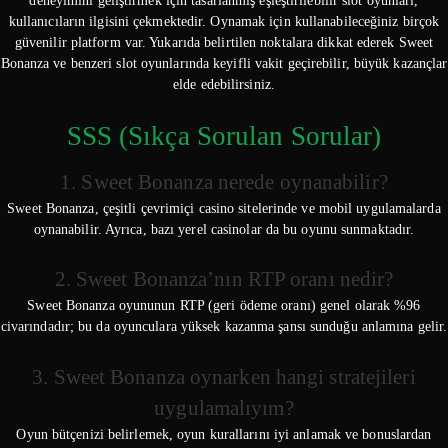
deneyimini geliştirmek için tasarlanmış eşleştirilebilir slot oyunları,
kullanıcıların ilgisini çekmektedir. Oynamak için kullanabileceğiniz birçok
güvenilir platform var. Yukarıda belirtilen noktalara dikkat ederek Sweet
Bonanza ve benzeri slot oyunlarında keyifli vakit geçirebilir, büyük kazançlar
elde edebilirsiniz.
SSS (Sıkça Sorulan Sorular)
1. Sweet Bonanza nerede oynanabilir?
Sweet Bonanza, çeşitli çevrimiçi casino sitelerinde ve mobil uygulamalarda
oynanabilir. Ayrıca, bazı yerel casinolar da bu oyunu sunmaktadır.
2. Sweet Bonanza’nın RTP oranı nedir?
Sweet Bonanza oyununun RTP (geri ödeme oranı) genel olarak %96
civarındadır; bu da oyunculara yüksek kazanma şansı sunduğu anlamına gelir.
3. Sweet Bonanza oynarken hangi stratejileri
uygulamalıyım?
Oyun bütçenizi belirlemek, oyun kurallarını iyi anlamak ve bonuslardan