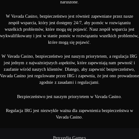
naruszone.
W Vavada Casino, bezpieczeństwo jest również zapewniane przez nasze
zespół wsparcia, który jest dostępny 24/7, aby pomóc w rozwiązaniu
wszelkich problemów, które mogą się pojawić. Nasz zespół wsparcia jest
wykwalifikowany i jest w stanie pomóc w rozwiązaniu wszelkich problemów,
które mogą się pojawić.
W Vavada Casino, bezpieczeństwo jest naszym priorytetem, a regulacja IRG
jest jednym z najważniejszych aspektów, które zapewniają nam pewność i
zaufanie wśród naszych klientów. Dlatego, aby zapewnić bezpieczeństwo,
Vavada Casino jest regulowane przez IRG i zapewnia, że jest ono prowadzone
zgodnie z zasadami i regulacjami.
Bezpieczeństwo jest naszym priorytetem w Vavada Casino.
Regulacja IRG jest niezwykle ważna dla zapewnienia bezpieczeństwa w
Vavada Casino.
Penyedia Games