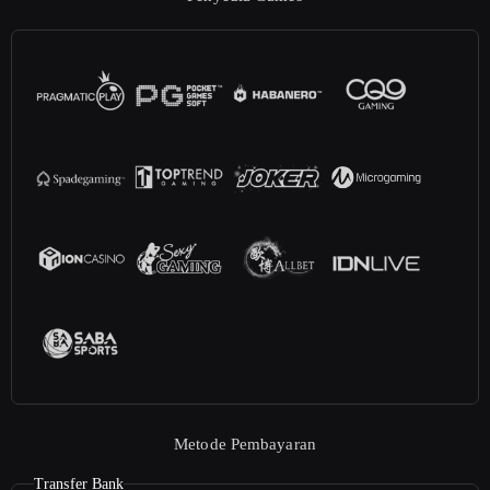
Metode Pembayaran
Transfer Bank